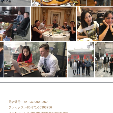
電話番号: +86 13783669352
ファックス: +86-371-60303756
メールアドレス:
mesuejia@scabrasive.com