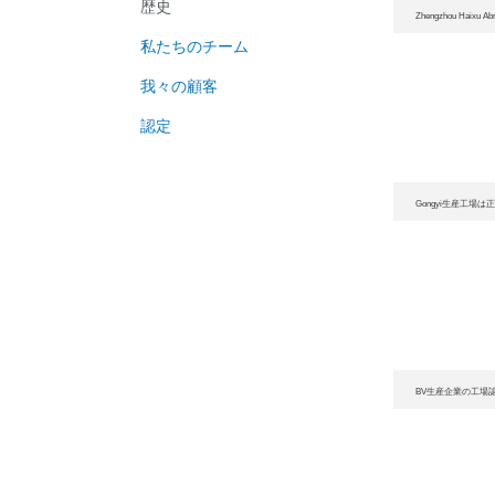
歴史
Zhengzhou Haixu
私たちのチーム
我々の顧客
認定
Gongyi生産工場
BV生産企業の工場