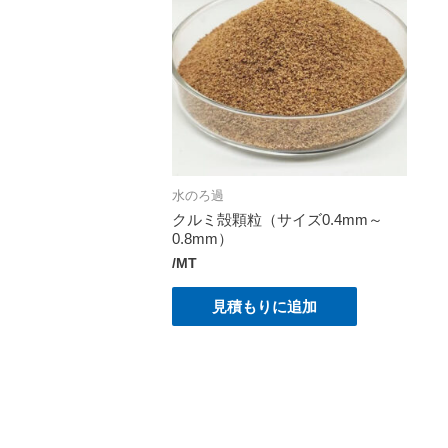
水のろ過
クルミ殻顆粒（サイズ0.4mm～
0.8mm）
/MT
見積もりに追加