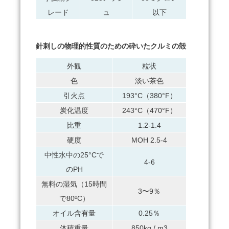
レード
ュ
以下
針刺しの物理的性質のための砕いたクルミの殻
外観
粒状
色
淡い茶色
引火点
193°C（380°F）
炭化温度
243°C（470°F）
比重
1.2-1.4
硬度
MOH 2.5-4
中性水中の25°Cで
4-6
のPH
無料の湿気（15時間
3〜9％
で80ºC）
オイル含有量
0.25％
体積重量
850kg / m3