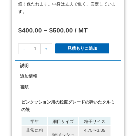
鋭く保たれます。
中身は丈夫で重く、安定していま
す。
$
400.00
–
$
500.00
/ MT
見積もりに追加
-
+
説明
追加情報
書類
ピンクッション用の粒度グレードの砕いたクルミ
の殻
学年
網目サイズ
粒子サイズ
非常に粗
4.75〜3.35
4/6メッシュ