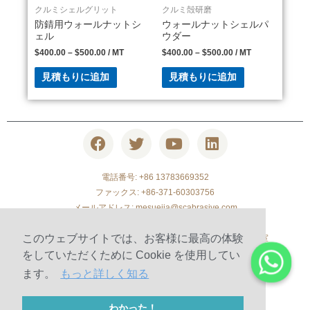
クルミシェルグリット
クルミ殻研磨
防錆用ウォールナットシ
ウォールナットシェルパ
ェル
ウダー
$
400.00
–
$
500.00
/ MT
$
400.00
–
$
500.00
/ MT
見積もりに追加
見積もりに追加
電話番号: +86 13783669352
ファックス: +86-371-60303756
メールアドレス:
mesuejia@scabrasive.com
電話: +86 371-63315769
このウェブサイトでは、お客様に最高の体験
中国、鄭州市、松山南路、雅新タイムズスクエア、1903号室
をしていただくために Cookie を使用してい
ます。
もっと詳しく知る
© 2010-2020 河南四城研磨技術有限公司 著作権
サイトマップ
わかった！