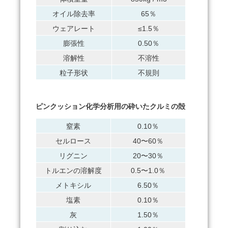
オイル除去率
65％
ウェアレート
≤1.5％
膨張性
0.50％
溶解性
不溶性
粒子形状
不規則
ピンクッション化学分析用の砕いたクルミの殻
窒素
0.10％
セルロース
40〜60％
リグニン
20〜30％
トルエンの溶解度
0.5〜1.0％
メトキシル
6.50％
塩素
0.10％
灰
1.50％